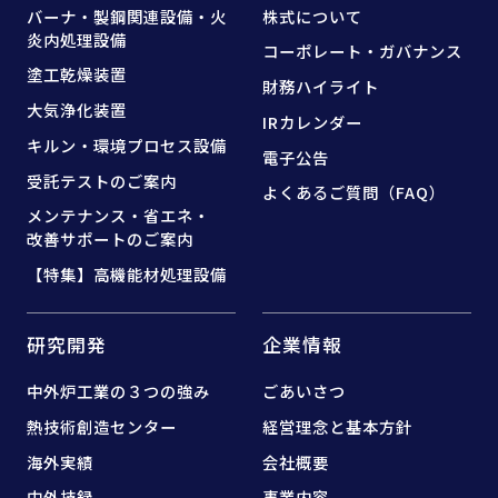
バーナ・製鋼関連設備・
火
株式について
炎内処理設備
コーポレート・ガバナンス
塗工乾燥装置
財務ハイライト
大気浄化装置
IRカレンダー
キルン・環境プロセス設備
電子公告
受託テストのご案内
よくあるご質問（FAQ）
メンテナンス・省エネ・
改善サポートのご案内
【特集】高機能材処理設備
研究開発
企業情報
中外炉工業の３つの強み
ごあいさつ
熱技術創造センター
経営理念と基本方針
海外実績
会社概要
中外技録
事業内容