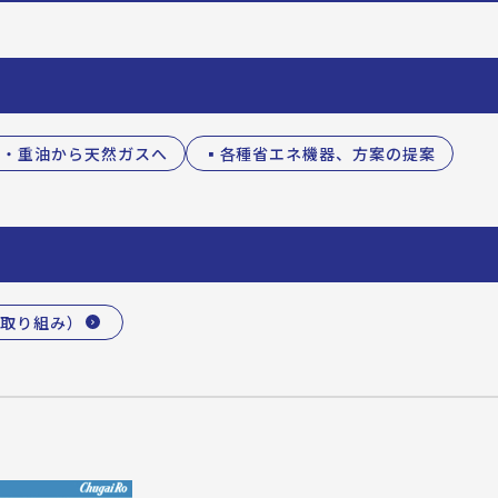
油・重油から天然ガスへ
▪各種省エネ機器、方案の提案
取り組み）