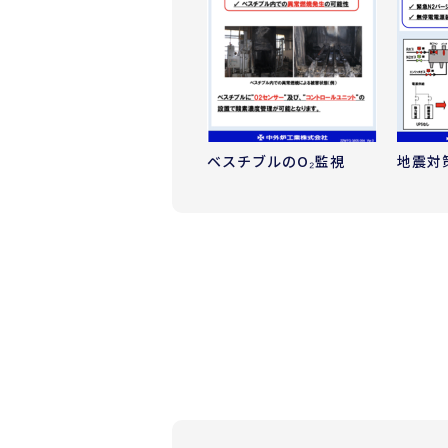
ベスチブルのO₂監視
地震対