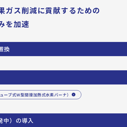
果ガス削減に貢献するための
みを加速
置換
ューブ式W型間接加熱式水素バーナ）
発中）の導入