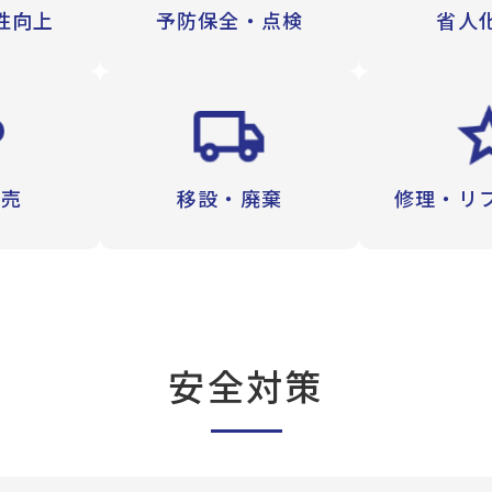
性向上
予防保全・
点検
省人
販売
移設・廃棄
修理・
リ
安全対策