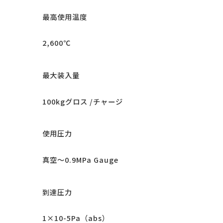
最高使用温度
2,600℃
最大装入量
100kgグロス /チャージ
使用圧力
真空～0.9MPa Gauge
到達圧力
1×10-5Pa（abs）