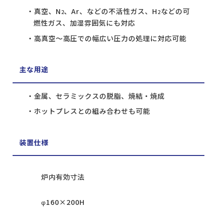
真空、N
、Ar、などの不活性ガス、H
などの可
2
2
燃性ガス、加湿雰囲気にも対応
高真空～高圧での幅広い圧力の処理に対応可能
主な用途
金属、セラミックスの脱脂、焼結・焼成
ホットプレスとの組み合わせも可能
装置仕様
炉内有効寸法
φ160×200H