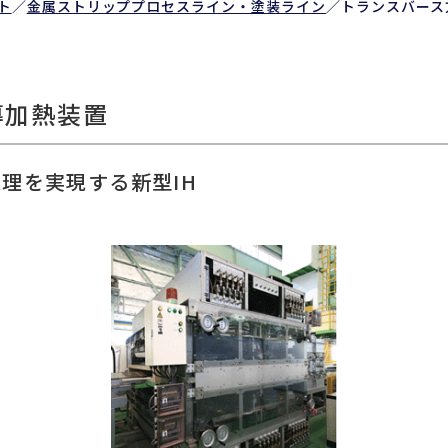
ト
／
金属ストリッププロセスライン・塗装ライン
／
トランスバース
導加熱装置
理を実現する新型IH