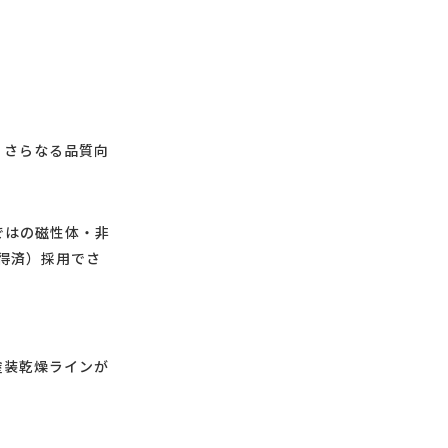
、さらなる品質向
ではの磁性体・非
得済）採用でさ
塗装乾燥ラインが