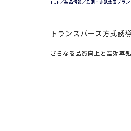
TOP
／
製品情報
／
鉄鋼・非鉄金属プラン
トランスバース方式誘
さらなる品質向上と高効率処