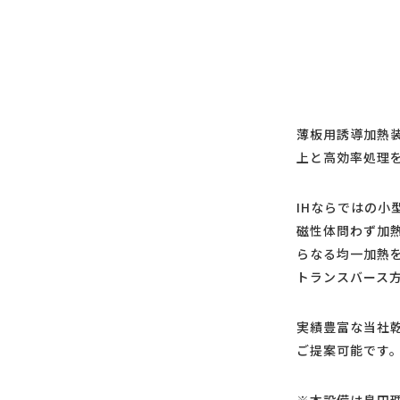
薄板用誘導加熱
上と高効率処理を
IHならではの
磁性体問わず加
らなる均一加熱
トランスバース
実績豊富な当社
ご提案可能です