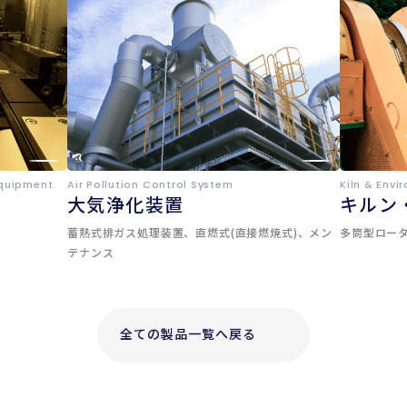
Equipment
Air Pollution Control System
Kiln & Env
大気浄化装置
キルン
蓄熱式排ガス処理装置、直燃式(直接燃焼式)、メン
多筒型ロー
テナンス
全ての製品一覧へ戻る