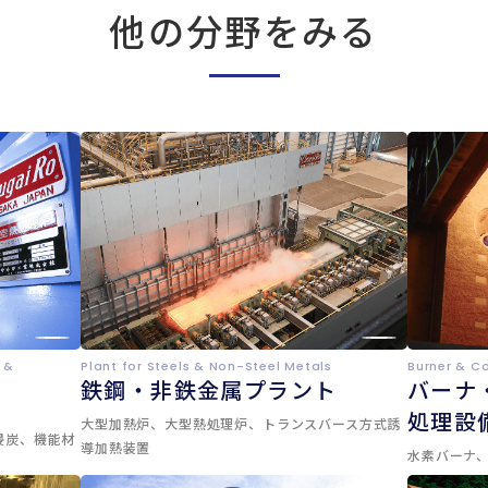
他の分野をみる
 &
Plant for Steels & Non-Steel Metals
Burner & C
鉄鋼・非鉄金属プラント
バーナ
処理設
大型加熱炉、大型熱処理炉、トランスバース方式誘
浸炭、機能材
導加熱装置
水素バーナ