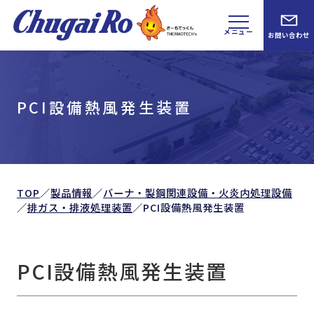
メニュー
お問い合わせ
PCI設備熱風発生装置
TOP
／
製品情報
／
バーナ・製鋼関連設備・火炎内処理設備
／
排ガス・排液処理装置
／
PCI設備熱風発生装置
PCI設備熱風発生装置