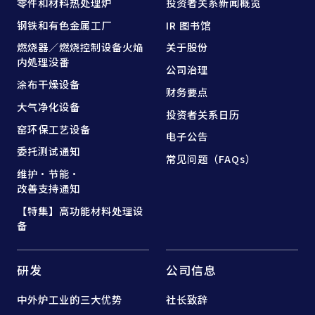
零件和
材料热处理炉
投资者关系新闻概览
钢铁和
有色金属工厂
IR 图书馆
燃烧器／燃烧控制设备
火焔
关于股份
内処理没番
公司治理
涂布干燥设备
财务要点
大气净化设备
投资者关系日历
窑
环保工艺设备
电子公告
委托测试通知
常见问题（FAQs）
维护·节能·
改善支持通知
【特集】高功能材料处理设
备
研发
公司信息
中外炉工业的三大优势
社长致辞