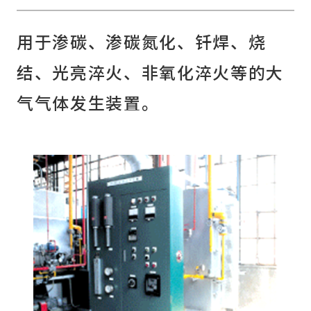
用于渗碳、渗碳氮化、钎焊、烧
结、光亮淬火、非氧化淬火等的大
气气体发生装置。