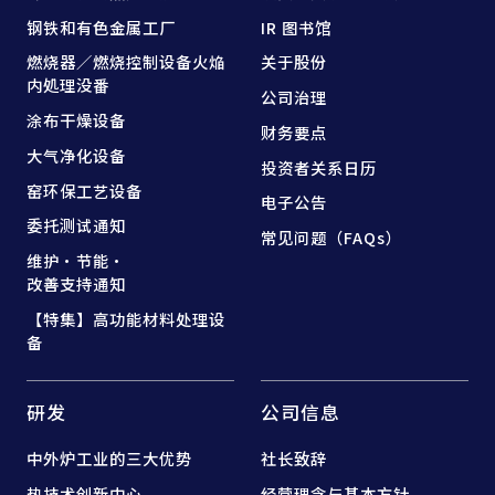
钢铁和
有色金属工厂
IR 图书馆
燃烧器／燃烧控制设备
火焔
关于股份
内処理没番
公司治理
涂布干燥设备
财务要点
大气净化设备
投资者关系日历
窑
环保工艺设备
电子公告
委托测试通知
常见问题（FAQs）
维护·节能·
改善支持通知
【特集】高功能材料处理设
备
研发
公司信息
中外炉工业的三大优势
社长致辞
热技术创新中心
经营理念与基本方针