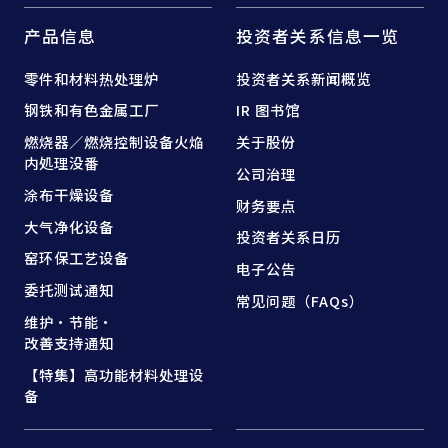
产品信息
投资者关系信息一览
零件和
材料热处理炉
投资者关系新闻概览
钢铁和
有色金属工厂
IR 图书馆
燃烧器／燃烧控制设备
火焔
关于股份
内処理没番
公司治理
涂布干燥设备
财务要点
大气净化设备
投资者关系日历
窑
环保工艺设备
电子公告
委托测试通知
常见问题（FAQs）
维护·节能·
改善支持通知
【特集】高功能材料处理设
备