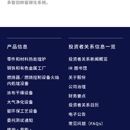
多管回转窑碳化系统。
产品信息
投资者关系信息一览
零件和
材料热处理炉
投资者关系新闻概览
钢铁和
有色金属工厂
IR 图书馆
燃烧器／燃烧控制设备
火焔
关于股份
内処理没番
公司治理
涂布干燥设备
财务要点
大气净化设备
投资者关系日历
窑
环保工艺设备
电子公告
委托测试通知
常见问题（FAQs）
维护·节能·