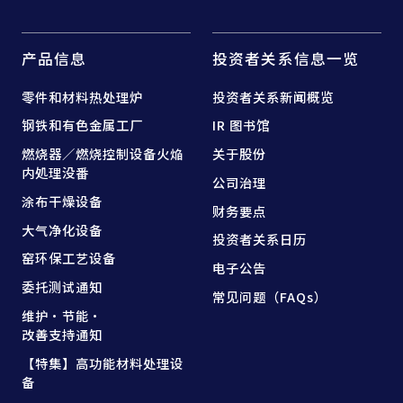
产品信息
投资者关系信息一览
零件和
材料热处理炉
投资者关系新闻概览
钢铁和
有色金属工厂
IR 图书馆
燃烧器／燃烧控制设备
火焔
关于股份
内処理没番
公司治理
涂布干燥设备
财务要点
大气净化设备
投资者关系日历
窑
环保工艺设备
电子公告
委托测试通知
常见问题（FAQs）
维护·节能·
改善支持通知
【特集】高功能材料处理设
备