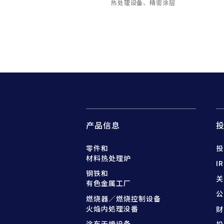
热处理设备、精密涂层
产品信息
零件和
投
材料热处理炉
I
钢铁和
关
有色金属工厂
公
燃烧器／燃烧控制设备
火焔内処理没番
财
涂布干燥设备