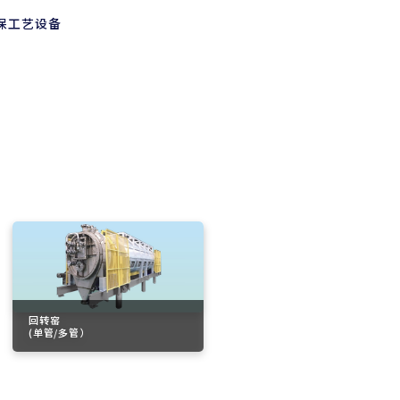
保工艺设备
回转窑
(单管/多管）