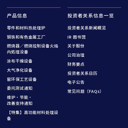
产品信息
投资者关系信息一览
零件和
材料热处理炉
投资者关系新闻概览
钢铁和
有色金属工厂
IR 图书馆
燃烧器／燃烧控制设备
火焔
关于股份
内処理没番
公司治理
涂布干燥设备
财务要点
大气净化设备
投资者关系日历
窑
环保工艺设备
电子公告
委托测试通知
常见问题（FAQs）
维护·节能·
改善支持通知
【特集】高功能材料处理设
备