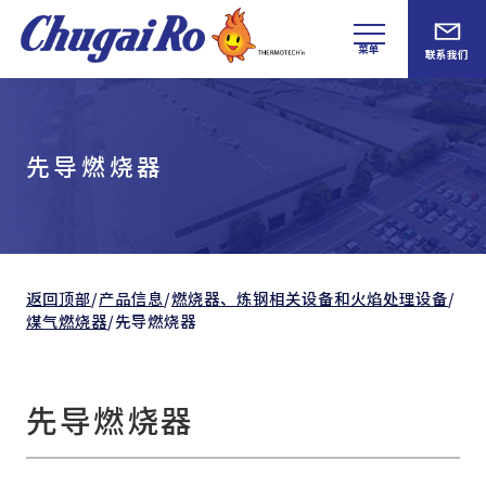
菜单
联系我们
先导燃烧器
返回顶部
/
产品信息
/
燃烧器、
炼钢相关设备和
火焰处理设备
/
煤气燃烧器
/
先导燃烧器
先导燃烧器