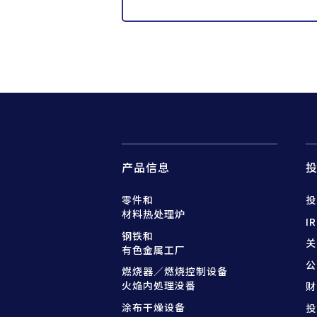
产品信息
零件和
投
材料热处理炉
I
钢铁和
关
有色金属工厂
公
燃烧器／燃烧控制设备
火焔内処理没番
财
涂布干燥设备
投