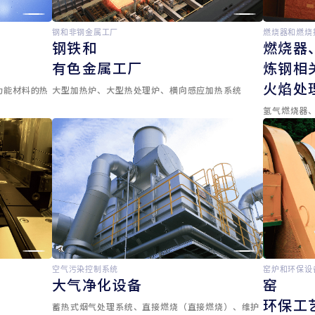
钢和非钢金属工厂
燃烧器和燃烧
钢铁和
燃烧器
有色金属工厂
炼钢相
火焰处
功能材料的热
大型加热炉、大型热处理炉、横向感应加热系统
氢气燃烧器
空气污染控制系统
窑炉和环保设
大气净化设备
窑
环保工
蓄热式烟气处理系统、直接燃烧（直接燃烧）、维护