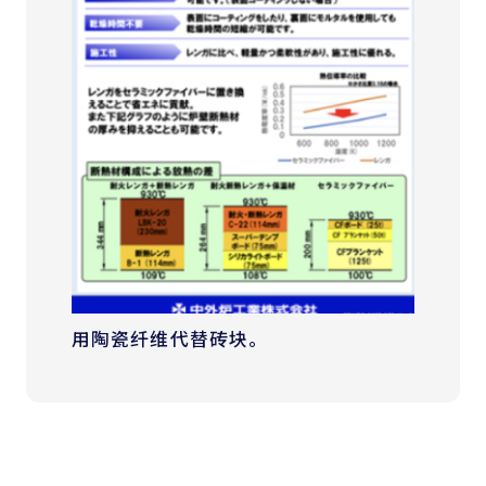
用陶瓷纤维代替砖块。