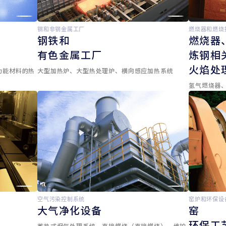
钢和非钢金属工厂
燃烧器和燃烧
钢铁和
燃烧器
有色金属工厂
炼钢相
火焰处
功能材料的热
大型加热炉、大型热处理炉、横向感应加热系统
氢气燃烧器
空气污染控制系统
窑炉和环保设
大气净化设备
窑
环保工
蓄热式烟气处理系统、直接燃烧（直接燃烧）、维护