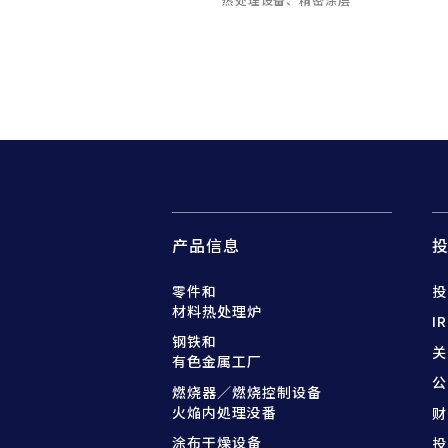
产品信息
零件和
投
材料热处理炉
I
钢铁和
关
有色金属工厂
公
燃烧器／燃烧控制设备
火焔内処理没番
财
涂布干燥设备
投