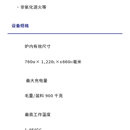
非氧化退火等
设备规格
炉内有效尺寸
760
× 1,220
×x660
毫米
W
L
H
最大充电量
毛重/装料 900 千克
最高工作温度
1,050°C