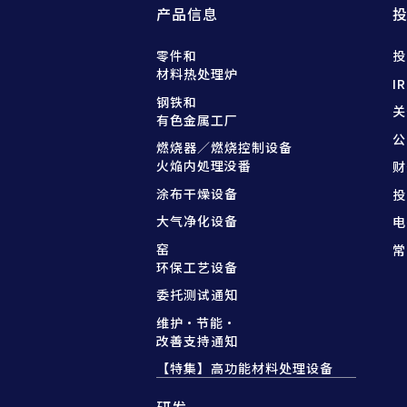
产品信息
零件和
投
材料热处理炉
I
钢铁和
关
有色金属工厂
公
燃烧器／燃烧控制设备
火焔内処理没番
财
涂布干燥设备
投
大气净化设备
电
窑
常
环保工艺设备
委托测试通知
维护·节能·
改善支持通知
【特集】高功能材料处理设备