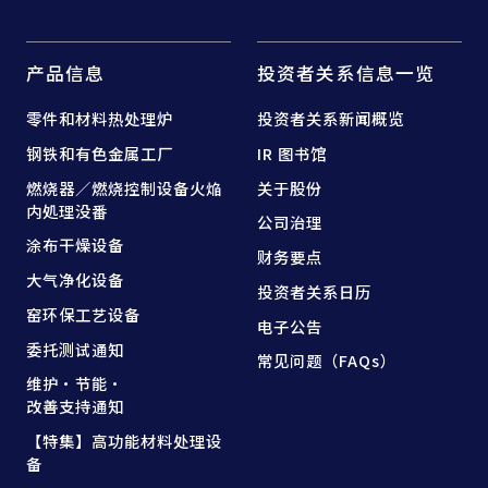
产品信息
投资者关系信息一览
零件和
材料热处理炉
投资者关系新闻概览
钢铁和
有色金属工厂
IR 图书馆
燃烧器／燃烧控制设备
火焔
关于股份
内処理没番
公司治理
涂布干燥设备
财务要点
大气净化设备
投资者关系日历
窑
环保工艺设备
电子公告
委托测试通知
常见问题（FAQs）
维护·节能·
改善支持通知
【特集】高功能材料处理设
备