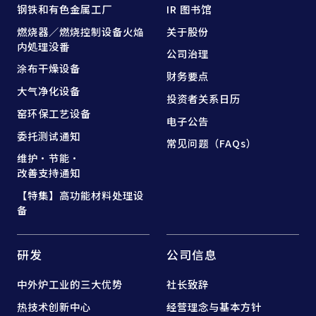
钢铁和
有色金属工厂
IR 图书馆
燃烧器／燃烧控制设备
火焔
关于股份
内処理没番
公司治理
涂布干燥设备
财务要点
大气净化设备
投资者关系日历
窑
环保工艺设备
电子公告
委托测试通知
常见问题（FAQs）
维护·节能·
改善支持通知
【特集】高功能材料处理设
备
研发
公司信息
中外炉工业的三大优势
社长致辞
热技术创新中心
经营理念与基本方针