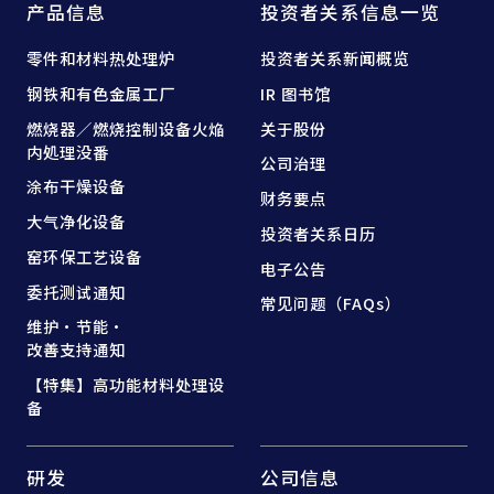
产品信息
投资者关系信息一览
零件和
材料热处理炉
投资者关系新闻概览
钢铁和
有色金属工厂
IR 图书馆
燃烧器／燃烧控制设备
火焔
关于股份
内処理没番
公司治理
涂布干燥设备
财务要点
大气净化设备
投资者关系日历
窑
环保工艺设备
电子公告
委托测试通知
常见问题（FAQs）
维护·节能·
改善支持通知
【特集】高功能材料处理设
备
研发
公司信息