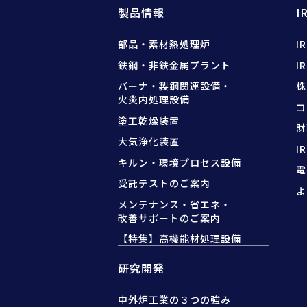
製品情報
I
部品・素材熱処理炉
I
鉄鋼・非鉄金属プラント
I
バーナ・製鋼関連設備・
株
火炎内処理設備
コ
塗工乾燥装置
財
大気浄化装置
I
キルン・環境プロセス設備
電
受託テストのご案内
よ
メンテナンス・省エネ・
改善サポートのご案内
【特集】高機能材処理設備
研究開発
中外炉工業の３つの強み